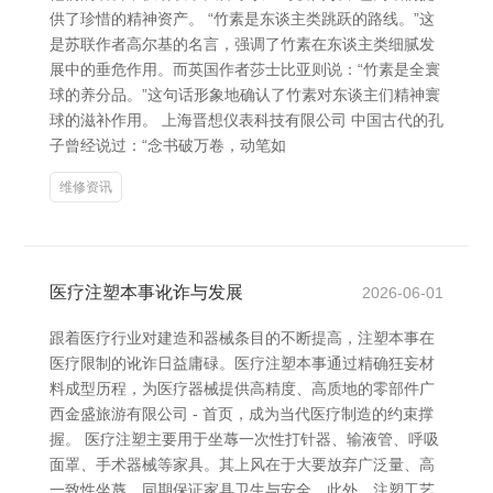
供了珍惜的精神资产。 “竹素是东谈主类跳跃的路线。”这
是苏联作者高尔基的名言，强调了竹素在东谈主类细腻发
展中的垂危作用。而英国作者莎士比亚则说：“竹素是全寰
球的养分品。”这句话形象地确认了竹素对东谈主们精神寰
球的滋补作用。 上海晋想仪表科技有限公司 中国古代的孔
子曾经说过：“念书破万卷，动笔如
维修资讯
医疗注塑本事讹诈与发展
2026-06-01
跟着医疗行业对建造和器械条目的不断提高，注塑本事在
医疗限制的讹诈日益庸碌。医疗注塑本事通过精确狂妄材
料成型历程，为医疗器械提供高精度、高质地的零部件广
西金盛旅游有限公司 - 首页，成为当代医疗制造的约束撑
握。 医疗注塑主要用于坐蓐一次性打针器、输液管、呼吸
面罩、手术器械等家具。其上风在于大要放弃广泛量、高
一致性坐蓐，同期保证家具卫生与安全。此外，注塑工艺