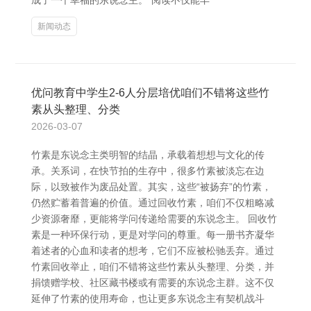
成了一个幸福的东说念主。”阅读不仅能丰
新闻动态
优问教育中学生2-6人分层培优咱们不错将这些竹
素从头整理、分类
2026-03-07
竹素是东说念主类明智的结晶，承载着想想与文化的传
承。关系词，在快节拍的生存中，很多竹素被淡忘在边
际，以致被作为废品处置。其实，这些“被扬弃”的竹素，
仍然贮蓄着普遍的价值。通过回收竹素，咱们不仅粗略减
少资源奢靡，更能将学问传递给需要的东说念主。 回收竹
素是一种环保行动，更是对学问的尊重。每一册书齐凝华
着述者的心血和读者的想考，它们不应被松驰丢弃。通过
竹素回收举止，咱们不错将这些竹素从头整理、分类，并
捐馈赠学校、社区藏书楼或有需要的东说念主群。这不仅
延伸了竹素的使用寿命，也让更多东说念主有契机战斗