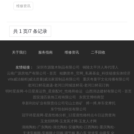
维修资讯
共 1 页/7 条记录
关于我们
服务指南
维修资讯
二手回收
友情链接：
深圳市源隆木制品有限公司
铜陵太平洋人寿代理人
云南广源房地产有限公司 - 首页
鲲鹏资本_官网_私募基金_科技链接实体经济
vifa威法橱柜|威法质量|威法家居制品有限公司
重庆奇曼宇文化传播有限公司
老河口鲜花速递-老河口同城送鲜花-老河口鲜花订购
明时星座网-今日星座运势_星座配对_性格和命运
山西润达建材有限公司 - 首页
固安漫匹装饰工程有限公司
东营艾博特商贸
阜新利欣矿业有限责任公司宅山土铁矿
搏一搏,单车变摩托
东宁恒创科技有限公司
冠宇祥星座网-星座性格分析_12星座性格特点今日运势查询
玉龙招聘网-玉龙英才网-玉龙人才网
湖南陶粒-广东陶粒-湖北陶粒-安徽陶粒-江西陶粒-重庆陶粒-
天津泵阀网-泵阀网止回阀,调节阀,离心泵,管道泵,自吸泵,化