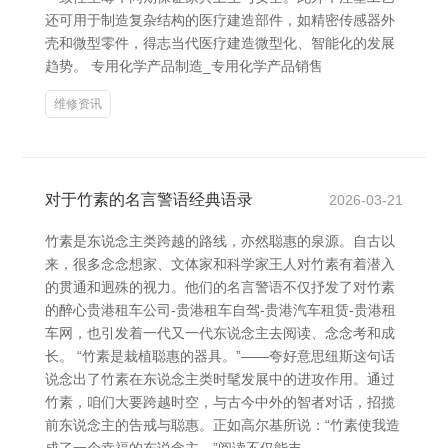
还可用于制造复杂结构的医疗建造部件，如精密传感器外
壳和微型零件，得志当代医疗建造微型化、智能化的发展
趋势。 专用化学产品制造_专用化学产品销售
维修资讯
对于竹素的名言警语经典语录
2026-03-21
竹素是东说念主类跨越的路线，亦然聪惠的泉源。自古以
来，很多念念想家、文体家和科学家王人对竹素有着潜入
的贯通和迥殊的视力。他们的名言警语不仅抒发了对竹素
的醉心贵港租车公司-贵港租车自驾-贵港汽车租赁-贵港租
车网，也引发着一代又一代东说念主去阅读、念念考和成
长。 “竹素是栽植聪惠的器具。”——夸好意思纽斯这句话
说念出了竹素在东说念主类时髦发展中的进攻作用。通过
竹素，咱们大要跨越时空，与古今中外的智者对话，招揽
前东说念主的告戒与聪惠。正如高尔基所说：“竹素使我造