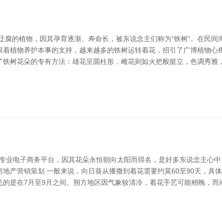
迂腐的植物，因其孕育逐渐、寿命长，被东说念主们称为“铁树”。在民间
跟着植物养护本事的支持，越来越多的铁树运转着花，招引了广博植物心疼
了铁树花朵的专有方法：雄花呈圆柱形，雌花则如火把般挺立，色调秀雅
泵阀专业电子商务平台，因其花朵永恒朝向太阳而得名，是好多东说念主心
-房地产营销策划 一般来说，向日葵从播撒到着花需要约莫60至90天，
的是在7月至9月之间。朔方地区因气象较清冷，着花手艺可能稍晚，而