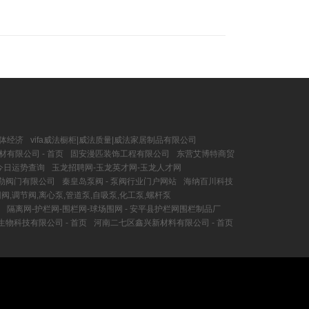
实体经济
vifa威法橱柜|威法质量|威法家居制品有限公司
有限公司 - 首页
固安漫匹装饰工程有限公司
东营艾博特商贸
今日运势查询
玉龙招聘网-玉龙英才网-玉龙人才网
勒阀门有限公司
秦皇岛泵阀 - 泵阀行业门户网站
海纳百川科技
阀,调节阀,离心泵,管道泵,自吸泵,化工泵,螺杆泵
隔离网-护栏网-围栏网-球场围网 - 安平县护栏网围栏制品厂
生物科技有限公司 - 首页
河南二七区鑫兴新材料有限公司 - 首页