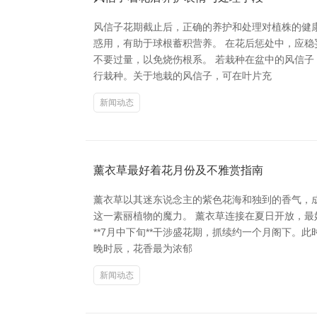
风信子花期截止后，正确的养护和处理对植株的健
惑用，有助于球根蓄积营养。 在花后惩处中，应
不要过量，以免烧伤根系。 若栽种在盆中的风信
行栽种。关于地栽的风信子，可在叶片充
新闻动态
薰衣草最好着花月份及不雅赏指南
薰衣草以其迷东说念主的紫色花海和独到的香气，
这一素丽植物的魔力。 薰衣草连接在夏日开放，最
**7月中下旬**干涉盛花期，抓续约一个月阁下
晚时辰，花香最为浓郁
新闻动态