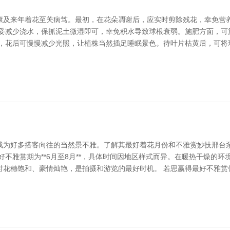
康及来年着花至关病笃。最初，在花朵凋谢后，应实时剪除残花，幸免营
稳妥减少浇水，保抓泥土微湿即可，幸免积水导致球根衰弱。施肥方面，可
子，花后可慢慢减少光照，让植株当然插足睡眠景色。待叶片枯黄后，可将
成为好多搭客向往的当然景不雅。了解其最好着花月份和不雅赏妙技邢台泵
好不雅赏期为**6月至8月**，具体时间因地区样式而异。在暖热干燥的
。此时花穗饱和、豪情灿艳，是拍摄和游览的最好时机。 若思赢得最好不雅