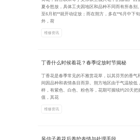
夏令怒放，具体工夫因地区和品种不同而有所各别。一
至6月初**就开动绽放；而在朔方，多在**6月中
外，荷
维修资讯
丁香什么时候着花？春季绽放时节揭秘
丁香花是春季常见的不雅赏花草，以其芬芳的香气和
间因品种和表情条目而异。朔方地区由于气温较低，丁
样，有紫色、白色、粉色等，花期可握续约20天把
值，其花
维修资讯
风信子着花后养护表情与处理手段