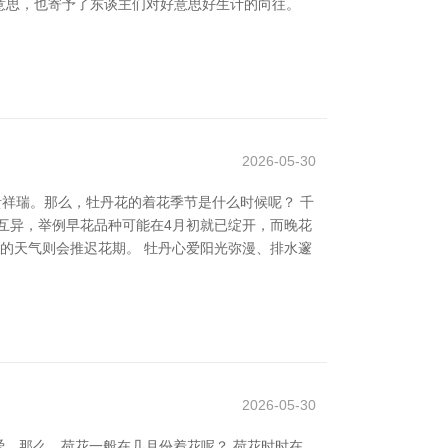
意思，也寄予了东谈主们对好意思好生计的向往。
2026-05-30
贵祥瑞。那么，牡丹花的着花季节是什么时候呢？ 千
略有互异，举例早花品种可能在4月初就已绽开，而晚花
的天气则会推迟花期。 牡丹心爱阳光弥漫、排水邃
2026-05-30
爱。那么，荷花一般在几月份着花呢？ 荷花时时在