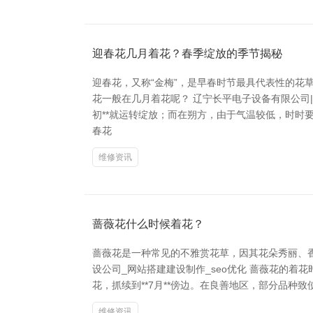
迎春花几月着花？春季绽放的季节揭秘
迎春花，又称“金梅”，是早春时节最具代表性的花
花一般在几月着花呢？ 辽宁长平电子设备有限公司|
初**就运转绽放；而在朔方，由于气温较低，时时要
春花
维修资讯
蔷薇花什么时候着花？
蔷薇花是一种常见的不雅赏花草，因其花朵秀丽、
设公司_网站搭建建设制作_seo优化 蔷薇花的着花
花，抓续到**7月**傍边。在良善地区，部分品种致
维修资讯