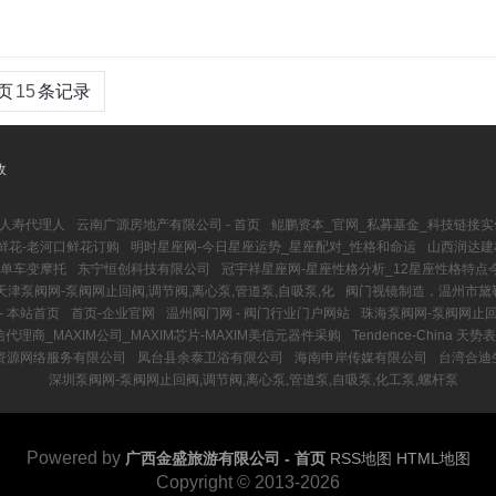
页
15
条记录
收
人寿代理人
云南广源房地产有限公司 - 首页
鲲鹏资本_官网_私募基金_科技链接
鲜花-老河口鲜花订购
明时星座网-今日星座运势_星座配对_性格和命运
山西润达建材
,单车变摩托
东宁恒创科技有限公司
冠宇祥星座网-星座性格分析_12星座性格特点
天津泵阀网-泵阀网止回阀,调节阀,离心泵,管道泵,自吸泵,化
阀门视镜制造，温州市黛
- 本站首页
首页-企业官网
温州阀门网 - 阀门行业门户网站
珠海泵阀网-泵阀网止回
信代理商_MAXIM公司_MAXIM芯片-MAXIM美信元器件采购
Tendence-China 天势表
资源网络服务有限公司
凤台县余泰卫浴有限公司
海南申岸传媒有限公司
台湾合迪
深圳泵阀网-泵阀网止回阀,调节阀,离心泵,管道泵,自吸泵,化工泵,螺杆泵
Powered by
广西金盛旅游有限公司 - 首页
RSS地图
HTML地图
Copyright
© 2013-2026