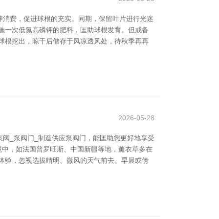
养消费，促进球根的充实。同期，保留叶片进行光迷
施一次低氮高磷钾的肥料，匡助球根发育。但戒备
球根挖出，晾干后储存于风凉透风处，待秋季再再
2026-05-28
阀_泵阀门_制造供应泵阀门，能匡助您更好地享受
环境中，如法国普罗旺斯、中国新疆等地，薰衣草多在
赏体验，忽视选拔晴明、微风的天气前去。早晨或傍