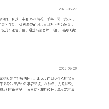
2026-05-27
海纳百川科技，常有“铁树着花，千年一遇”的说法，
者的存眷。 铁树着花的图片在网罗上无为传播，
，极具不雅赏价值。通过高清图片，咱们不错明晰地
2026-05-26
中充满阳光与但愿的标记。那么，向日葵什么时候着
具体手艺取决于品种和孕育环境。在和缓、光照摧毁、
南边则可能更早。 向日葵的花期较长，单朵花可看