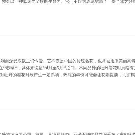
，领会出一种低调而坚硬的生命力。它们不仅为庭院增添了一份当然之好
斑斓而深受东谈主们怜爱。它不仅是中国的传统名花，也常被用来美丽高
**春季**，具体来说是**4月至5月**之间。不同品种的牡丹着花时辰
会对牡丹的着花时辰产生一定影响，热沈的年份可能会让花期提前，而凉爽
盛旅游有限公司 - 首页，其清丽脱俗、不磷不缁的品性深受东谈主们疼