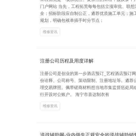
门户网站 当先，工程拓荒每每包括立项审批、联
全；招标阶段应自制公正，遴荐优质施工单元；施
规划，明确包袱单插手时分节点；
维修资讯
注册公司历程及用度详解
注册公司是创业的第一步酒店预订_艺程酒店预订
份诠释、公司称号、策动限制、注册地址等。遴荐
理交易牌照。佩带磋商材料想当地市集监督惩处局
行开设对公账户。 海宁市喜达制衣有
维修资讯
逆战辅助网-业内领先正规安全的逆战辅助销