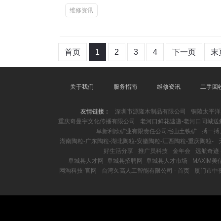
维修资讯
首页
1
2
3
4
下一页
末
关于我们
服务指南
维修资讯
二手回
友情链接：
深圳市源隆木制品有限公司
铜陵太平洋
重庆奇曼宇文化传播有限公司
老河口鲜花速递-老河口同城送
阜新利欣矿业有限责任公司宅山土铁矿
搏一搏
湖南陶粒-广东陶粒-湖北陶粒-安徽陶粒-江西陶粒-重庆陶粒-
好生活分享
推广员科技
金年会
远航奇迹 
阜城县人才网_阜城县招聘网_阜城县人才市场
MAXIM美
网淘科技-官网
台湾久高人工智能有限公司 - 首页
厦门市中