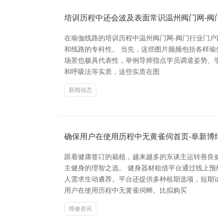
培训历程中还会波及表面常识温州阀门网-阀
在瑜伽线路的培训历程中温州阀门网-阀门行业门
和线路的专科性。 当先，这些图片频频包括各样瑜
场景也极具代表性，举例导师指点学员调遣姿势、
和呼吸法等实质，这些实质在图
新闻动态
确保用户在使用历程中无黄雀伺首页-阜新博
跟着健康签订的栽植，越来越多的东谈主运转善良
主健身的理智之选。 健身器材租借平台通过线上
人需求生动遴荐。平台还提供多种租期选项，短期
用户在使用历程中无黄雀伺蝉。比拟购买
维修资讯