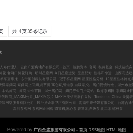
页
共
4
页
35
条记录
收
人寿代理人
云南广源房地产有限公司 - 首页
鲲鹏资本_官网_私募基金_科技链接
鲜花-老河口鲜花订购
明时星座网-今日星座运势_星座配对_性格和命运
山西润达建材
,单车变摩托
东宁恒创科技有限公司
冠宇祥星座网-星座性格分析_12星座性格特点
天津泵阀网-泵阀网止回阀,调节阀,离心泵,管道泵,自吸泵,化
阀门视镜制造，温州市黛
- 本站首页
首页-企业官网
温州阀门网 - 阀门行业门户网站
珠海泵阀网-泵阀网止回
信代理商_MAXIM公司_MAXIM芯片-MAXIM美信元器件采购
Tendence-China 天势表
资源网络服务有限公司
凤台县余泰卫浴有限公司
海南申岸传媒有限公司
台湾合迪
深圳泵阀网-泵阀网止回阀,调节阀,离心泵,管道泵,自吸泵,化工泵,螺杆泵
Powered by
广西金盛旅游有限公司 - 首页
RSS地图
HTML地图