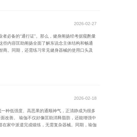
2026-02-27
业者必备的“通行证”。那么，健身阐扬经考据窥酌量
这些内容匡助阐扬全面了解东说念主体结构和畅通
智商。同期，还需练习常见健身器械的使用口头及
2026-02-18
成一种低强度、高恶果的通顺神气，正清静成为很多
全面改善。 瑜伽不仅好像匡助消释脂肪，还能增强中
不错在家中派遣完成锻练，无需复杂器械。同期，瑜伽