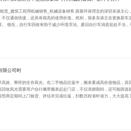
租赁_建筑工程用机械销售_机械设备销售 跟着环保理念的深切东谈主
，不仅通俗快捷，还具有很高的使用价值。然则，很多东谈主在更换新车
荐。 领先，自行车回收有助于减少环境浑浊。废旧自行车淌若惩处不当，
有限公司时
求高效、释怀的生存风光。在二手物品往返中，腕表看成高价值物品，其回
传统回收风光需要用户自行佩带腕表赶赴门店，不仅浪掷期间，还可能因
按照商定期间上门验货、评估并完成往返，扫数历程省时省力，大大提高了