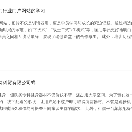
门行业门户网站的学习
户网站，图片不仅是训诲器用，更是学员学习与成长的紧迫记载。通过精选
伽时局的示范，如“下犬式”、“战士二式”和“树式”等，匡助学员更好地
学员之间相互协助锻练，展现了瑜伽课堂上的合作氛围。 此外，培训历程
纳科贸有限公司蝉
健身，但购买专科健身器材不仅价钱不菲，还占用大宗空间。为了责罚这
预约、线下配送的形状，让用户足不窥户即可取得所需器材。不管是跑步机
试用或恒久租借均可振奋不同东谈主群的需求。 此外，租借平台频频配备