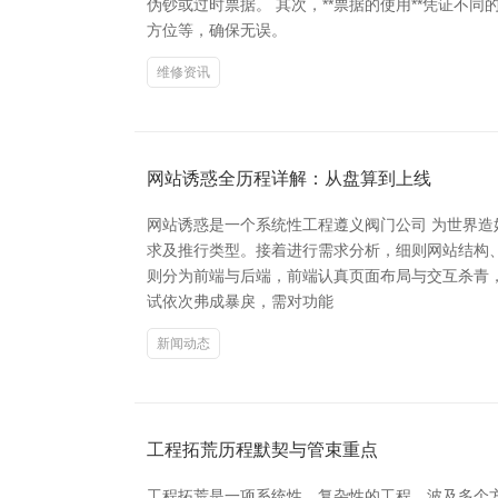
伪钞或过时票据。 其次，**票据的使用**凭证
方位等，确保无误。
维修资讯
网站诱惑全历程详解：从盘算到上线
网站诱惑是一个系统性工程遵义阀门公司 为世界
求及推行类型。接着进行需求分析，细则网站结构、
则分为前端与后端，前端认真页面布局与交互杀青，
试依次弗成暴戾，需对功能
新闻动态
工程拓荒历程默契与管束重点
工程拓荒是一项系统性、复杂性的工程，波及多个方