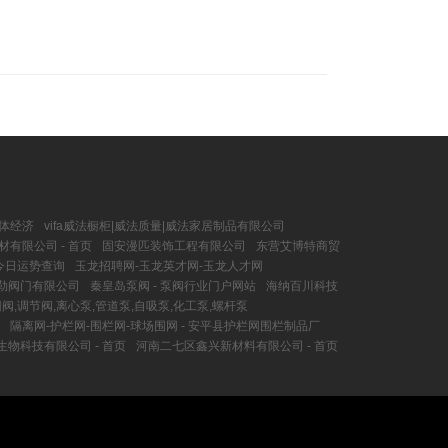
实体经济
vifa威法橱柜|威法质量|威法家居制品有限公司
有限公司 - 首页
固安漫匹装饰工程有限公司
东营艾博特商贸
今日运势查询
玉龙招聘网-玉龙英才网-玉龙人才网
勒阀门有限公司
秦皇岛泵阀 - 泵阀行业门户网站
海纳百川科技
阀,调节阀,离心泵,管道泵,自吸泵,化工泵,螺杆泵
隔离网-护栏网-围栏网-球场围网 - 安平县护栏网围栏制品厂
生物科技有限公司 - 首页
河南二七区鑫兴新材料有限公司 - 首页