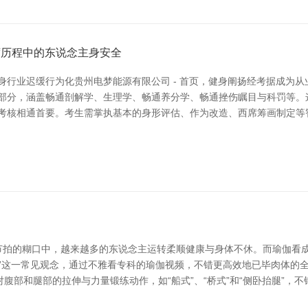
席历程中的东说念主身安全
身行业迟缓行为化贵州电梦能源有限公司 - 首页，健身阐扬经考据成为从
枢部分，涵盖畅通剖解学、生理学、畅通养分学、畅通挫伤瞩目与科罚等。
段考核相通首要。考生需掌执基本的身形评估、作为改造、西席筹画制定等
快节拍的糊口中，越来越多的东说念主运转柔顺健康与身体不休。而瑜伽看
”这一常见观念，通过不雅看专科的瑜伽视频，不错更高效地已毕肉体的
腹部和腿部的拉伸与力量锻练动作，如“船式”、“桥式”和“侧卧抬腿”，