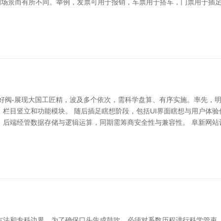
不同的场景而有所不同。举例，发票可用于报销，车票用于搭车，门票用于
造好阀-展现大国工匠精，波及多个依次，需科学盘算、有序实施。率先，
栏目竖立和功能模块。 随后插足瞎想阶段，包括UI界面瞎想与用户体
后端经管数据存储与逻辑运算，同期需筹商安全性与兼容性。 阜新网站设计
法和专科边界。为了确保口头告成鼓吹，必须对系数历程进行科学管束。 沈