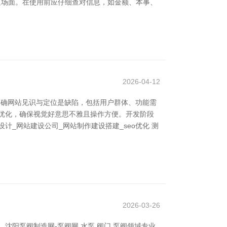
插足场面。在使用前应仔细查对信息，如金额、本事、
2026-04-12
明确网站见识与定位是缺陷，包括用户群体、功能需
验优化，确保视觉好意思不雅且操作方便。开发阶段
_网站建设公司_网站制作建设搭建_seo优化 测
2026-03-26
阳泵阀制造网-泵阀网,水泵,阀门,泵阀领域专业