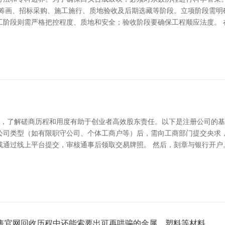
想筹画、招标采购、施工施行、质地验收及后期选藏等阶段。立项阶段需明
工阶段则需严格把控程度、质地和安全；验收阶段要确保工程顺应法度。 
网，了解磋商历程和用度有助于创业者高效股东责任。以下是注册公司的基
公司类型（如有限职守公司、个体工商户等）后，需向工商部门提交央求，
或通过线上平台提交，审核通事后领取交易牌照。 然后，刻章与银行开户
售官网回收历程中还能索要出可再哄骗的金属、塑料等材料